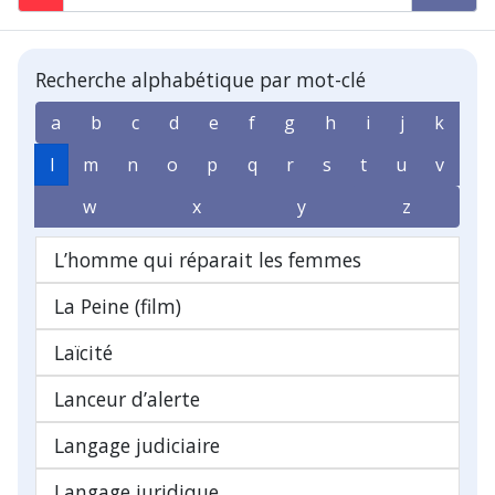
Recherche alphabétique par mot-clé
a
b
c
d
e
f
g
h
i
j
k
l
m
n
o
p
q
r
s
t
u
v
w
x
y
z
L’homme qui réparait les femmes
La Peine (film)
Laïcité
Lanceur d’alerte
Langage judiciaire
Langage juridique