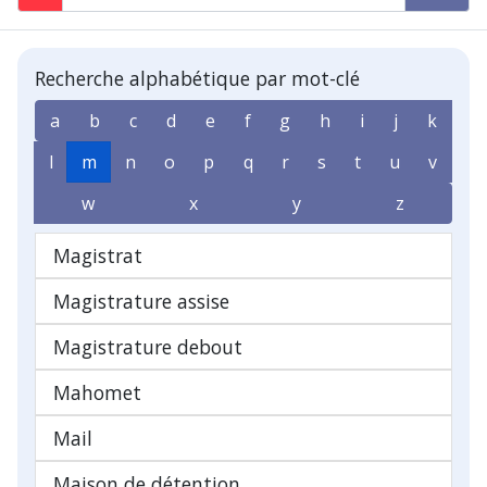
Recherche alphabétique par mot-clé
a
b
c
d
e
f
g
h
i
j
k
l
m
n
o
p
q
r
s
t
u
v
w
x
y
z
Magistrat
Magistrature assise
Magistrature debout
Mahomet
Mail
Maison de détention