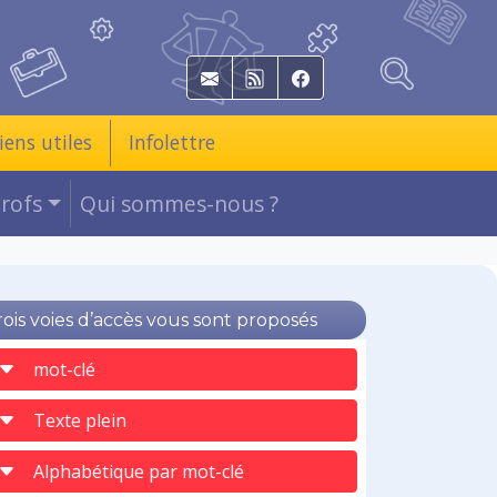
E-mail
RSS
Facebook
iens utiles
Infolettre
Profs
Qui sommes-nous ?
rois voies d’accès vous sont proposés
mot-clé
Texte plein
Alphabétique par mot-clé