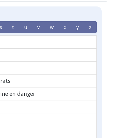
s
t
u
v
w
x
y
z
rats
nne en danger