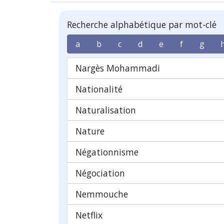
Recherche alphabétique par mot-clé
a
b
c
d
e
f
g
Nargès Mohammadi
Nationalité
Naturalisation
Nature
Négationnisme
Négociation
Nemmouche
Netflix