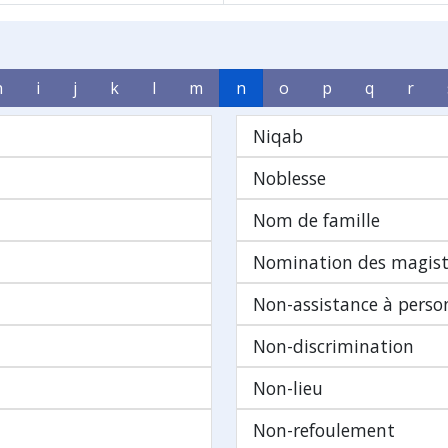
h
i
j
k
l
m
n
o
p
q
r
Niqab
Noblesse
Nom de famille
Nomination des magist
Non-assistance à perso
Non-discrimination
Non-lieu
Non-refoulement