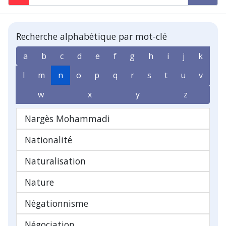
Recherche alphabétique par mot-clé
a
b
c
d
e
f
g
h
i
j
k
l
m
n
o
p
q
r
s
t
u
v
w
x
y
z
Nargès Mohammadi
Nationalité
Naturalisation
Nature
Négationnisme
Négociation