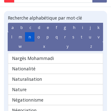
Recherche alphabétique par mot-clé
a
b
c
d
e
f
g
h
i
j
k
l
m
n
o
p
q
r
s
t
u
v
w
x
y
z
Nargès Mohammadi
Nationalité
Naturalisation
Nature
Négationnisme
Négociation