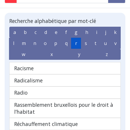
Recherche alphabétique par mot-clé
a
b
c
d
e
f
g
h
i
j
k
l
m
n
o
p
q
r
s
t
u
v
w
x
y
z
Racisme
Radicalisme
Radio
Rassemblement bruxellois pour le droit à
l’habitat
Réchauffement climatique