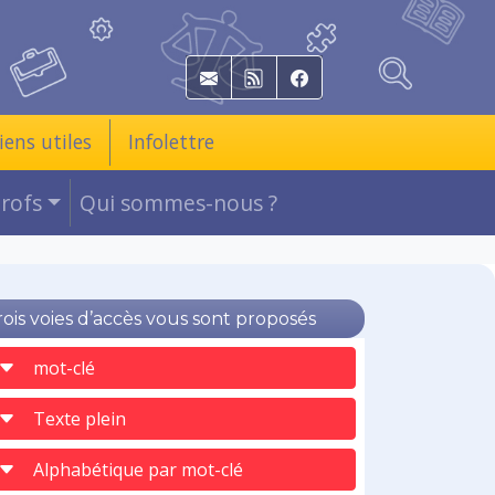
E-mail
RSS
Facebook
iens utiles
Infolettre
Profs
Qui sommes-nous ?
rois voies d’accès vous sont proposés
mot-clé
Texte plein
Alphabétique par mot-clé