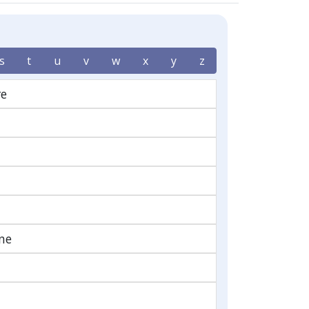
s
t
u
v
w
x
y
z
re
ine