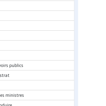
oirs publics
strat
es ministres
onduire