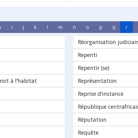
h
i
j
k
l
m
n
o
p
q
r
Réorganisation judiciai
Repenti
Repentir (se)
oit à l’habitat
Représentation
Reprise d’instance
République centrafrica
Réputation
Requête