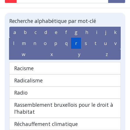
Recherche alphabétique par mot-clé
a
b
c
d
e
f
g
h
i
j
k
l
m
n
o
p
q
r
s
t
u
v
w
x
y
z
Racisme
Radicalisme
Radio
Rassemblement bruxellois pour le droit à
l’habitat
Réchauffement climatique