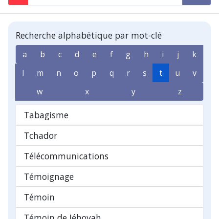
Recherche alphabétique par mot-clé
a
b
c
d
e
f
g
h
i
j
k
l
m
n
o
p
q
r
s
t
u
v
w
x
y
z
Tabagisme
Tchador
Télécommunications
Témoignage
Témoin
Témoin de Jéhovah