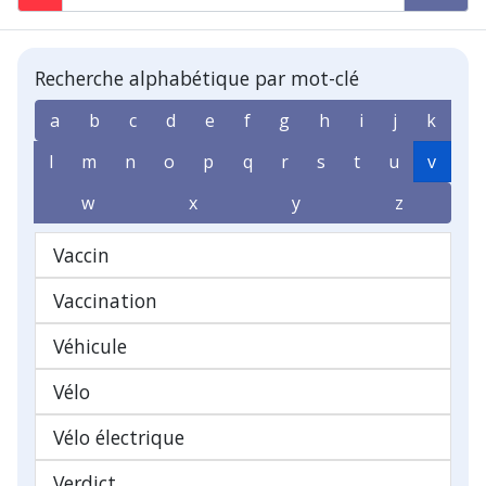
Recherche alphabétique par mot-clé
a
b
c
d
e
f
g
h
i
j
k
l
m
n
o
p
q
r
s
t
u
v
w
x
y
z
Vaccin
Vaccination
Véhicule
Vélo
Vélo électrique
Verdict