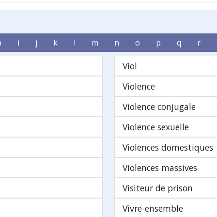
h
i
j
k
l
m
n
o
p
q
r
Viol
Violence
Violence conjugale
Violence sexuelle
Violences domestiques
Violences massives
Visiteur de prison
Vivre-ensemble