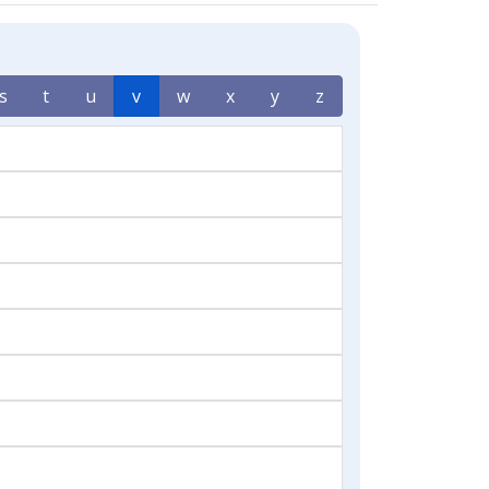
s
t
u
v
w
x
y
z