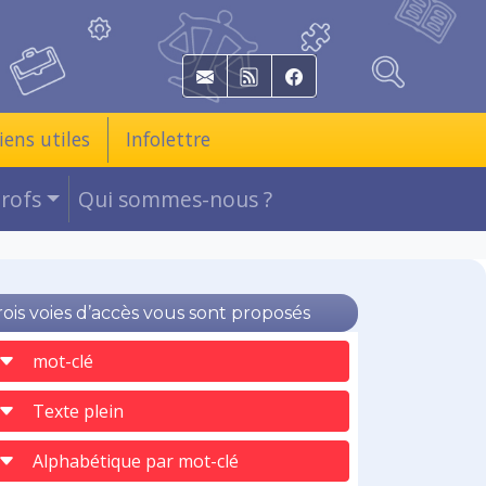
E-mail
RSS
Facebook
iens utiles
Infolettre
Profs
Qui sommes-nous ?
rois voies d’accès vous sont proposés
mot-clé
Texte plein
Alphabétique par mot-clé