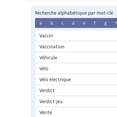
Recherche alphabétique par mot-clé
a
b
c
d
e
f
g
Vaccin
Vaccination
Véhicule
Vélo
Vélo électrique
Verdict
Verdict-jeu
Vérité