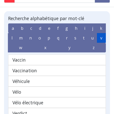
Recherche alphabétique par mot-clé
a
b
c
d
e
f
g
h
i
j
k
l
m
n
o
p
q
r
s
t
u
v
w
x
y
z
Vaccin
Vaccination
Véhicule
Vélo
Vélo électrique
Verdict