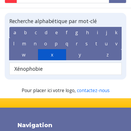
Recherche alphabétique par mot-clé
a
b
c
d
e
f
g
h
i
j
k
l
m
n
o
p
q
r
s
t
u
v
w
x
y
z
Xénophobie
Pour placer ici votre logo,
contactez-nous
Navigation