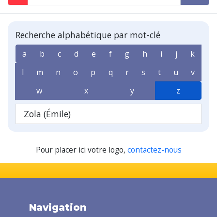
Recherche alphabétique par mot-clé
a
b
c
d
e
f
g
h
i
j
k
l
m
n
o
p
q
r
s
t
u
v
w
x
y
z
Zola (Émile)
Pour placer ici votre logo,
contactez-nous
Navigation