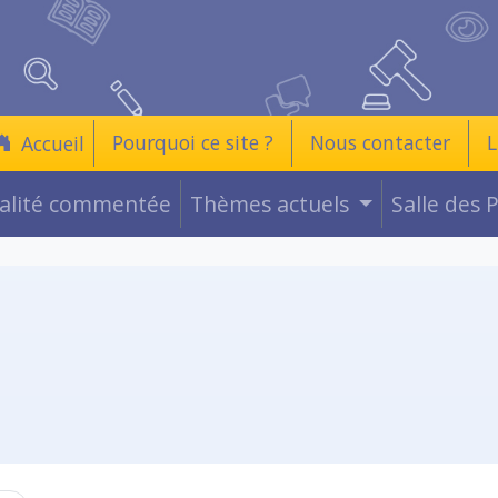
Pourquoi ce site ?
Nous contacter
L
Accueil
ualité commentée
Thèmes actuels
Salle des 