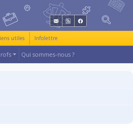
E-mail
RSS
Facebook
iens utiles
Infolettre
Profs
Qui sommes-nous ?