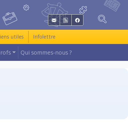
E-mail
RSS
Facebook
iens utiles
Infolettre
Profs
Qui sommes-nous ?