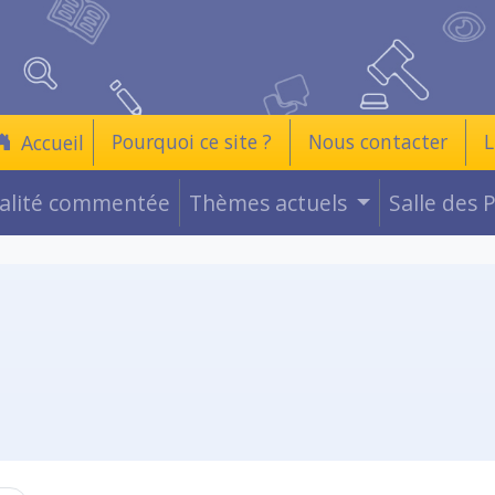
Pourquoi ce site ?
Nous contacter
L
Accueil
ualité commentée
Thèmes actuels
Salle des 