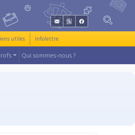
E-mail
RSS
Facebook
iens utiles
Infolettre
Profs
Qui sommes-nous ?