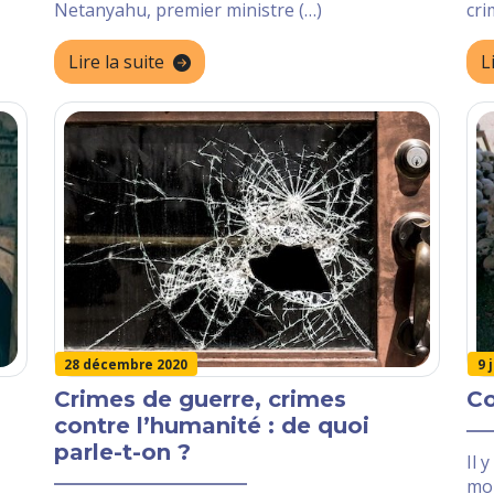
cri
Netanyahu, premier ministre (…)
L
Lire la suite
28 décembre 2020
9 
Crimes de guerre, crimes
C
contre l’humanité : de quoi
parle-t-on ?
Il 
mo