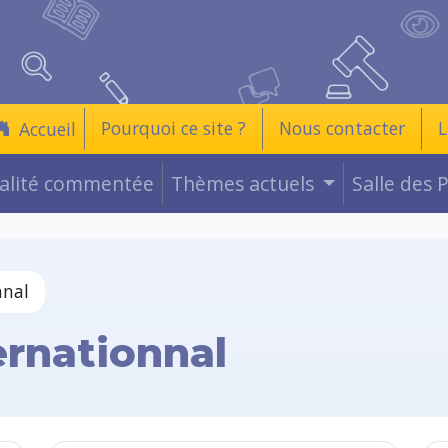
Pourquoi ce site ?
Nous contacter
L
Accueil
ualité commentée
Thèmes actuels
Salle des 
nnal
ernationnal