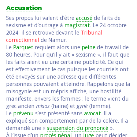
Accusation
Ses propos lui valent d’être
accusé
de faits de
sexisme et d’outrage à
magistrat
. Le 24 octobre
2024, il se retrouve devant le
Tribunal
correctionnel
de Namur.
Le
Parquet
requiert alors une
peine
de travail de
80 heures. Pour qu’il y ait « sexisme », il faut que
les faits aient eu une certaine publicité. Ce qui
est effectivement le cas puisque les courriels ont
été envoyés sur une adresse que différentes
personnes pouvaient atteindre. Rappelons que la
misogynie est un mépris affiché, une hostilité
manifeste, envers les femmes ; le terme vient du
grec ancien
misos
(haine) et
gyné
(femme).
Le
prévenu
s’est présenté sans
avocat
. Il a
expliqué son comportement par de la colère. Il a
demandé une «
suspension du prononcé
».
À l’issue d’un
procès
pénal
, un
juge
peut décider