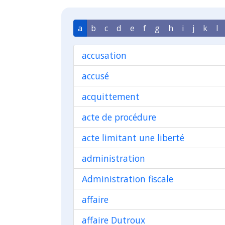
a
b
c
d
e
f
g
h
i
j
k
l
accusation
accusé
acquittement
acte de procédure
acte limitant une liberté
administration
Administration fiscale
affaire
affaire Dutroux