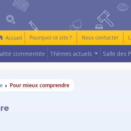
Pourquoi ce site ?
Nous contacter
L
Accueil
ualité commentée
Thèmes actuels
Salle des 
e
Pour mieux comprendre
re