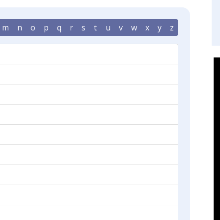
m
n
o
p
q
r
s
t
u
v
w
x
y
z