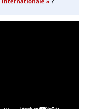
internationale »
?