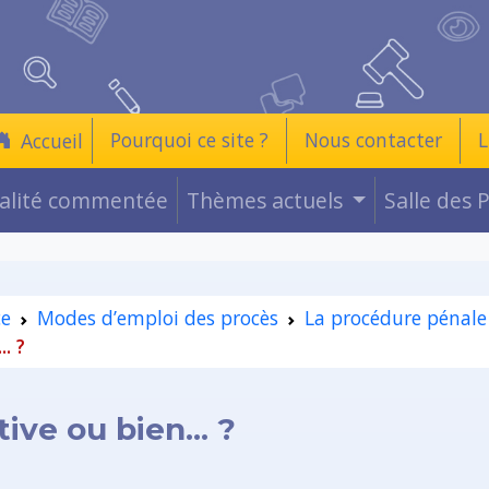
Pourquoi ce site ?
Nous contacter
L
Accueil
ualité commentée
Thèmes actuels
Salle des 
ce
Modes d’emploi des procès
La procédure pénale
. ?
ve ou bien... ?