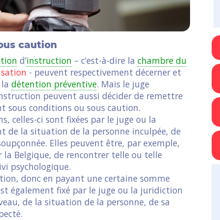
sous caution
ction
d’
instruction
– c’est-à-dire la
chambre du
usation
- peuvent respectivement décerner et
 la
détention préventive
. Mais le juge
instruction peuvent aussi décider de remettre
nt sous conditions ou sous caution.
s, celles-ci sont fixées par le juge ou la
nt de la situation de la personne inculpée, de
 soupçonnée. Elles peuvent être, par exemple,
 la Belgique, de rencontrer telle ou telle
ivi psychologique.
caution, donc en payant une certaine somme
t également fixé par le juge ou la juridiction
eau, de la situation de la personne, de sa
pecté.