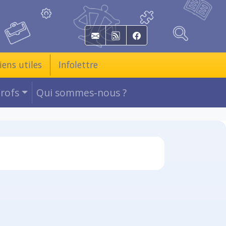
E-mail
RSS
Facebook
iens utiles
Infolettre
Profs
Qui sommes-nous ?