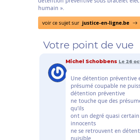
détention préventive sous bracelet élec
humain ».
voir ce sujet sur
justice-en-ligne.be
Votre point de vue
Michel Schobbens
Le 26 oc
Une détention préventive e
présumé coupable ne puisse 
détention préventive
ne touche que des présumé
qu’ils
ont un degré quasi certain 
innocents
ne se retrouvent en détenti
nuisible