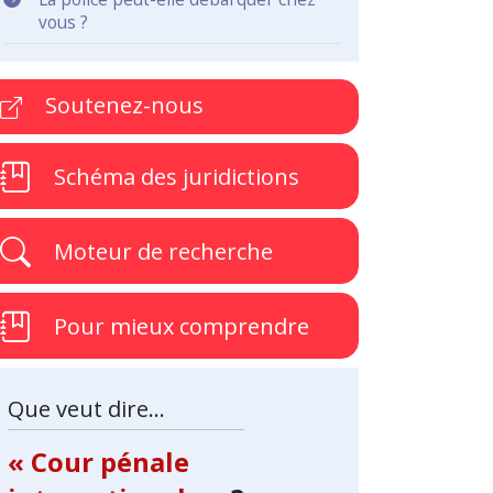
vous ?
Soutenez-nous
Schéma des juridictions
Moteur de recherche
Pour mieux comprendre
Que veut dire...
« Cour pénale