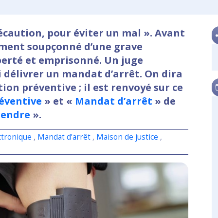
récaution, pour éviter un mal ». Avant
sement soupçonné d’une grave
iberté et emprisonné. Un juge
ui délivrer un mandat d’arrêt. On dira
tion préventive ; il est renvoyé sur ce
éventive
» et «
Mandat d’arrêt
» de
rendre
».
ctronique
,
Mandat d’arrêt
,
Maison de justice
,