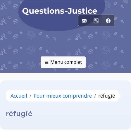
E-mail
RSS
Faceboo
Menu complet
Accueil
Pour mieux comprendre
réfugié
réfugié