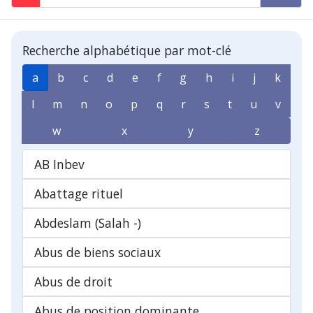
Recherche alphabétique par mot-clé
a
b
c
d
e
f
g
h
i
j
k
l
m
n
o
p
q
r
s
t
u
v
w
x
y
z
AB Inbev
Abattage rituel
Abdeslam (Salah -)
Abus de biens sociaux
Abus de droit
Abus de position dominante