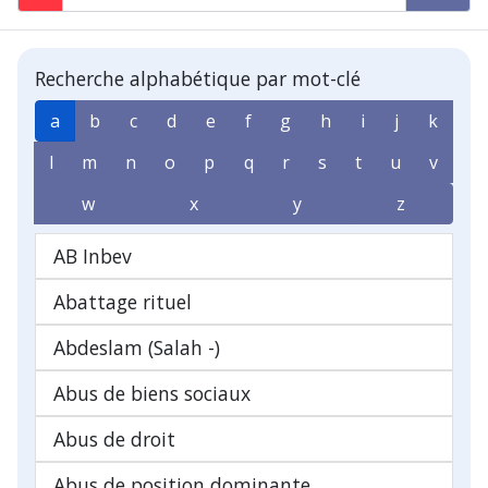
Recherche alphabétique par mot-clé
a
b
c
d
e
f
g
h
i
j
k
l
m
n
o
p
q
r
s
t
u
v
w
x
y
z
AB Inbev
Abattage rituel
Abdeslam (Salah -)
Abus de biens sociaux
Abus de droit
Abus de position dominante