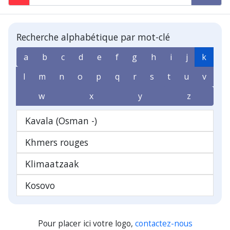
Recherche alphabétique par mot-clé
a
b
c
d
e
f
g
h
i
j
k
l
m
n
o
p
q
r
s
t
u
v
w
x
y
z
Kavala (Osman -)
Khmers rouges
Klimaatzaak
Kosovo
Pour placer ici votre logo,
contactez-nous