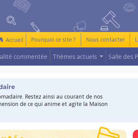
Pourquoi ce site ?
Nous contacter
L
Accueil
ualité commentée
Thèmes actuels
Salle des 
daire
madaire. Restez ainsi au courant de nos
ension de ce qui anime et agite la Maison