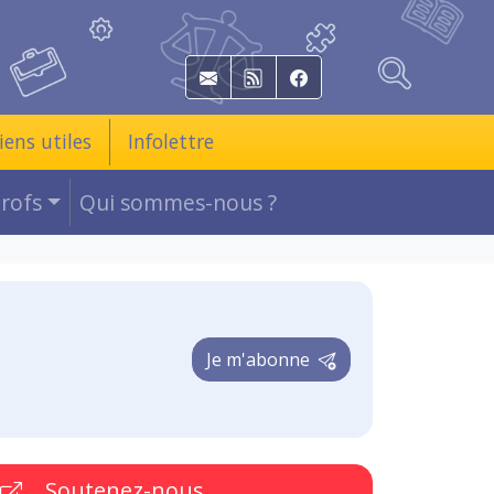
E-mail
RSS
Facebook
iens utiles
Infolettre
Profs
Qui sommes-nous ?
Je m'abonne
Soutenez-nous