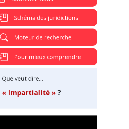
Schéma des juridictions
Moteur de recherche
Pour mieux comprendre
Que veut dire...
« Impartialité »
?