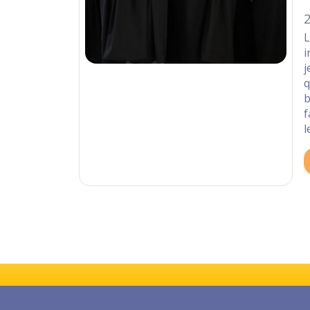
2
L
i
j
q
b
f
l