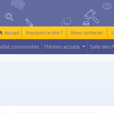
Pourquoi ce site ?
Nous contacter
L
Accueil
ualité commentée
Thèmes actuels
Salle des 