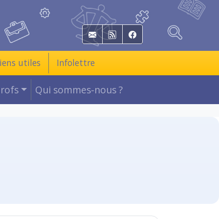
E-mail
RSS
Facebook
iens utiles
Infolettre
Profs
Qui sommes-nous ?