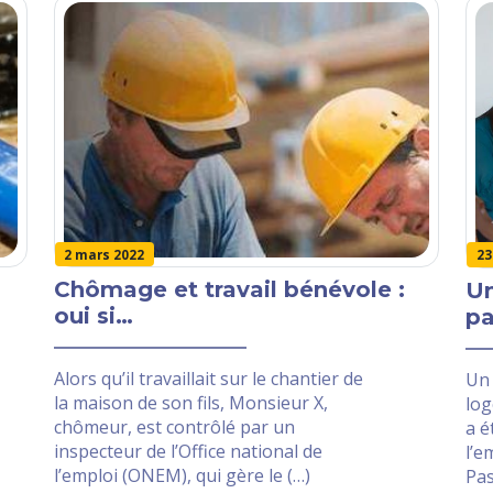
2 mars 2022
23
Chômage et travail bénévole :
Un
oui si…
pa
Alors qu’il travaillait sur le chantier de
Un
la maison de son fils, Monsieur X,
log
chômeur, est contrôlé par un
a é
inspecteur de l’Office national de
l’e
l’emploi (ONEM), qui gère le (…)
Pas