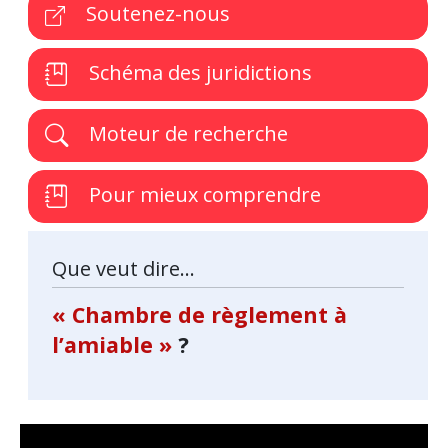
Soutenez-nous
Schéma des juridictions
Moteur de recherche
Pour mieux comprendre
Que veut dire...
« Chambre de règlement à
l’amiable »
?