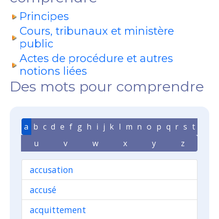
Principes
Cours, tribunaux et ministère
public
Actes de procédure et autres
notions liées
Des mots pour comprendre
a
b
c
d
e
f
g
h
i
j
k
l
m
n
o
p
q
r
s
t
u
v
w
x
y
z
accusation
accusé
acquittement