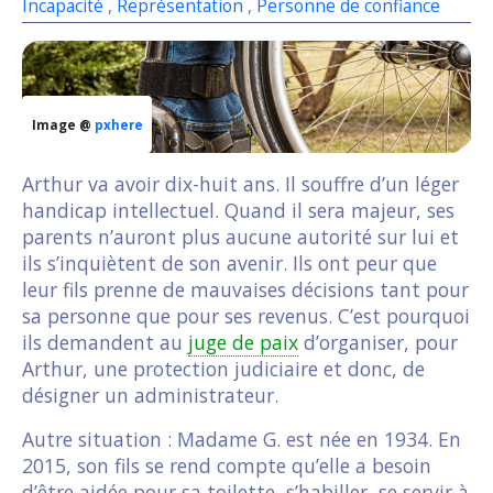
Incapacité
,
Représentation
,
Personne de confiance
Image @
pxhere
Arthur va avoir dix-huit ans. Il souffre d’un léger
handicap intellectuel. Quand il sera majeur, ses
parents n’auront plus aucune autorité sur lui et
ils s’inquiètent de son avenir. Ils ont peur que
leur fils prenne de mauvaises décisions tant pour
sa personne que pour ses revenus. C’est pourquoi
ils demandent au
juge de paix
d’organiser, pour
Arthur, une protection judiciaire et donc, de
désigner un administrateur.
Autre situation : Madame G. est née en 1934. En
2015, son fils se rend compte qu’elle a besoin
d’être aidée pour sa toilette, s’habiller, se servir à