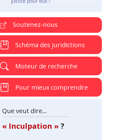
justice pour eux ?
Soutenez-nous
Schéma des juridictions
Moteur de recherche
Pour mieux comprendre
Que veut dire...
« Inculpation »
?