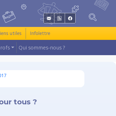
E-mail
RSS
Facebook
iens utiles
Infolettre
Profs
Qui sommes-nous ?
017
our tous ?