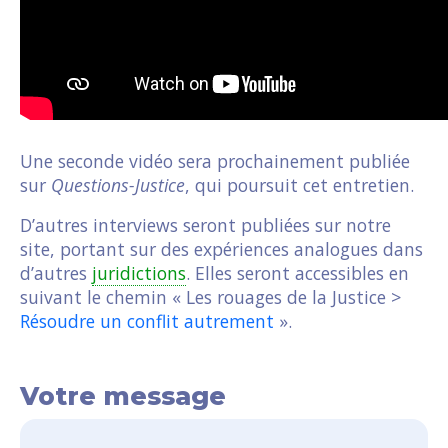
Une seconde vidéo sera prochainement publiée
sur
Questions-Justice
, qui poursuit cet entretien.
D’autres interviews seront publiées sur notre
site, portant sur des expériences analogues dans
d’autres
juridictions
. Elles seront accessibles en
suivant le chemin « Les rouages de la Justice >
Résoudre un conflit autrement
».
Votre message