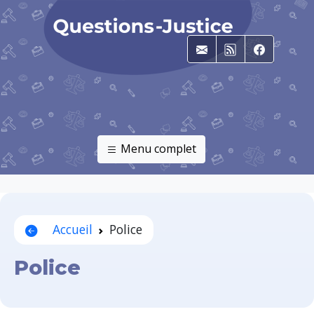
E-mail
RSS
Faceboo
Menu complet
Accueil
Police
Police