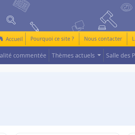
Pourquoi ce site ?
Nous contacter
L
Accueil
ualité commentée
Thèmes actuels
Salle des 