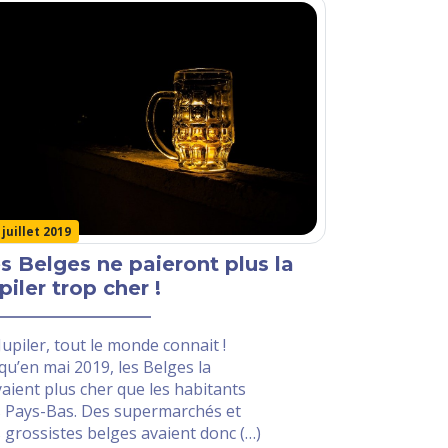
 juillet 2019
s Belges ne paieront plus la
piler trop cher !
Jupiler, tout le monde connait !
qu’en mai 2019, les Belges la
aient plus cher que les habitants
 Pays-Bas. Des supermarchés et
 grossistes belges avaient donc (…)