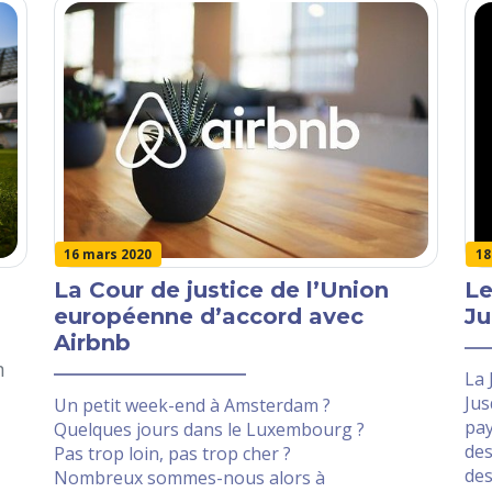
18
16 mars 2020
Le
La Cour de justice de l’Union
Ju
européenne d’accord avec
Airbnb
n
La 
Jus
Un petit week-end à Amsterdam ?
pay
Quelques jours dans le Luxembourg ?
des
Pas trop loin, pas trop cher ?
des
Nombreux sommes-nous alors à