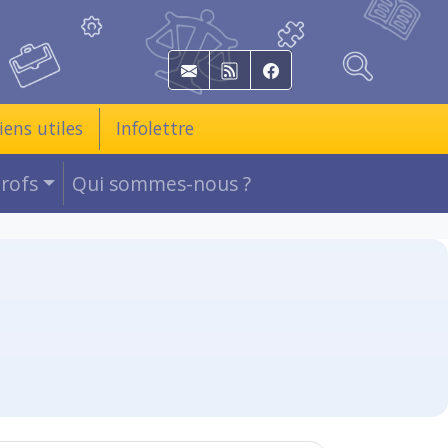
E-mail
RSS
Facebook
iens utiles
Infolettre
Profs
Qui sommes-nous ?