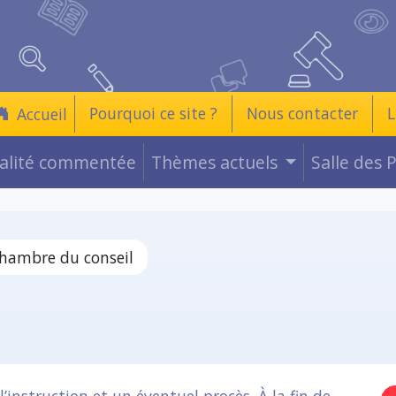
Pourquoi ce site ?
Nous contacter
L
Accueil
ualité commentée
Thèmes actuels
Salle des 
hambre du conseil
l’instruction et un éventuel procès. À la fin de