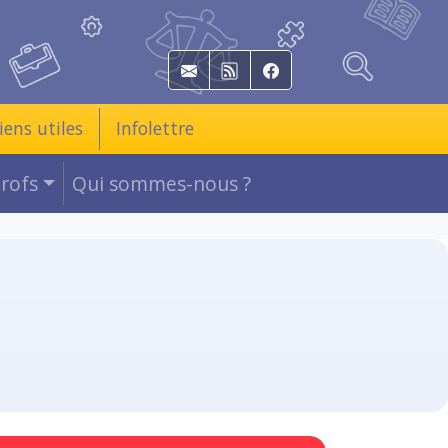
E-mail
RSS
Facebook
iens utiles
Infolettre
Profs
Qui sommes-nous ?