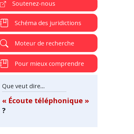
Soutenez-nous
Schéma des juridictions
Moteur de recherche
Pour mieux comprendre
Que veut dire...
« Écoute téléphonique »
?