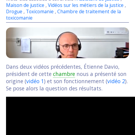
Maison de justice
,
Vidéos sur les métiers de la justice
,
Drogue
,
Toxicomanie
,
Chambre de traitement de la
toxicomanie
Dans deux vidéos précédentes, Étienne Davio,
président de cette
chambre
nous a présenté son
origine (
vidéo 1
) et son fonctionnement (
vidéo 2
).
Se pose alors la question des résultats.