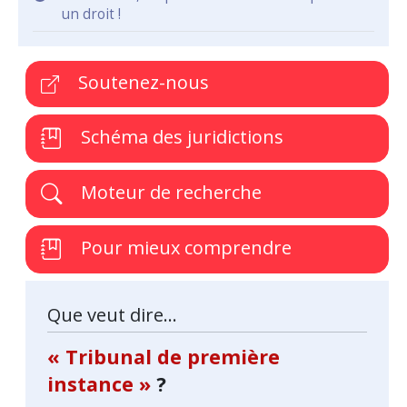
un droit !
Soutenez-nous
Schéma des juridictions
Moteur de recherche
Pour mieux comprendre
Que veut dire...
« Tribunal de première
instance »
?