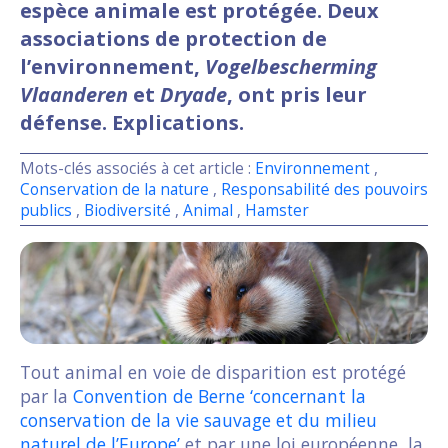
espèce animale est protégée. Deux
associations de protection de
l’environnement,
Vogelbescherming
Vlaanderen
et
Dryade
, ont pris leur
défense. Explications.
Mots-clés associés à cet article :
Environnement
,
Conservation de la nature
,
Responsabilité des pouvoirs
publics
,
Biodiversité
,
Animal
,
Hamster
Tout animal en voie de disparition est protégé
par la
Convention de Berne ‘concernant la
conservation de la vie sauvage et du milieu
naturel de l’Europe’
et par une loi européenne, la