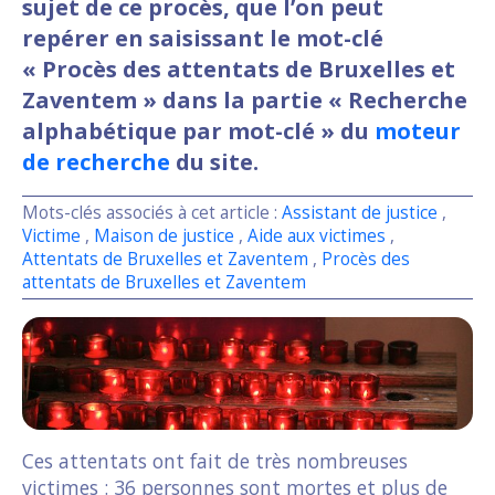
sujet de ce procès, que l’on peut
repérer en saisissant le mot-clé
« Procès des attentats de Bruxelles et
Zaventem » dans la partie « Recherche
alphabétique par mot-clé » du
moteur
de recherche
du site.
Mots-clés associés à cet article :
Assistant de justice
,
Victime
,
Maison de justice
,
Aide aux victimes
,
Attentats de Bruxelles et Zaventem
,
Procès des
attentats de Bruxelles et Zaventem
Ces attentats ont fait de très nombreuses
victimes : 36 personnes sont mortes et plus de