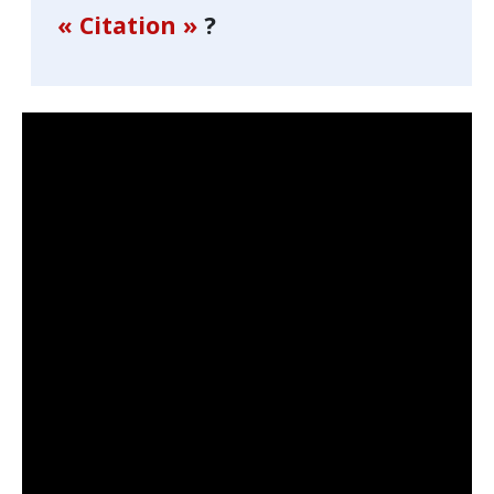
« Citation »
?