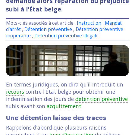
demande alors réparation du préjudice
subi à l’État belge.
Mots-clés associés à cet article :
Instruction
,
Mandat
d’arrêt
,
Détention préventive
,
Détention préventive
inopérante
,
Détention préventive illégale
En termes juridiques, on dira qu’il introduit un
recours
contre l’État belge pour obtenir une
indemnisation des jours de
détention préventive
subis avant son
acquittement
.
Une détention laisse des traces
Rappelons d’abord que plusieurs raisons
permettent à un
juge d’instruction
de délivrer