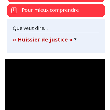
Pour mieux comprendre
Que veut dire...
« Huissier de justice »
?