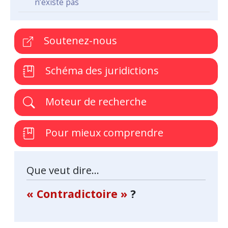
n’existe pas
Soutenez-nous
Schéma des juridictions
Moteur de recherche
Pour mieux comprendre
Que veut dire...
« Contradictoire »
?