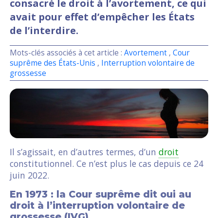
consacré le droit à l’avortement, ce qui
avait pour effet d’empêcher les États
de l’interdire.
Mots-clés associés à cet article :
Avortement
,
Cour
suprême des États-Unis
,
Interruption volontaire de
grossesse
Il s’agissait, en d’autres termes, d’un
droit
constitutionnel. Ce n’est plus le cas depuis ce 24
juin 2022.
En 1973 : la Cour suprême dit oui au
droit à l’interruption volontaire de
grossesse (IVG)