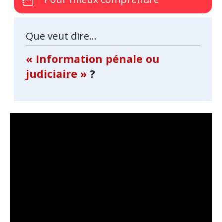
Que veut dire...
« Information pénale ou
judiciaire »
?