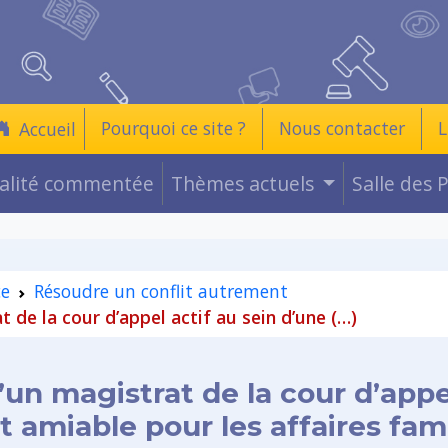
Pourquoi ce site ?
Nous contacter
L
Accueil
ualité commentée
Thèmes actuels
Salle des 
ce
Résoudre un conflit autrement
 de la cour d’appel actif au sein d’une (…)
n magistrat de la cour d’appel
miable pour les affaires famil