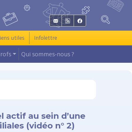
E-mail
RSS
Facebook
iens utiles
Infolettre
Profs
Qui sommes-nous ?
 actif au sein d’une
iales (vidéo n° 2)