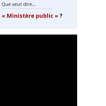
Que veut dire...
« Ministère public »
?