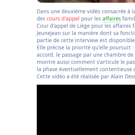
Dans une deuxième vidéo consacrée à 
des
cours d’appel
pour les
affaires
famil
Cour d’appel de Liège pour les affaires 
Jeunejean sur la manière dont sa foncti
partie de cette interview est disponibl
Elle précise la priorité qu’elle poursuit :
accord, le passage par une chambre de r
montre aussi comment s’articule le pa
la phase éventuellement contentieuse d
Cette vidéo a été réalisée par Alain De