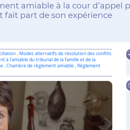
nt amiable à la cour d’appel po
t fait part de son expérience
iliation
,
Modes alternatifs de résolution des conflits
à l’amiable du tribunal de la famille et de la
le
,
Chambre de règlement amiable
,
Règlement