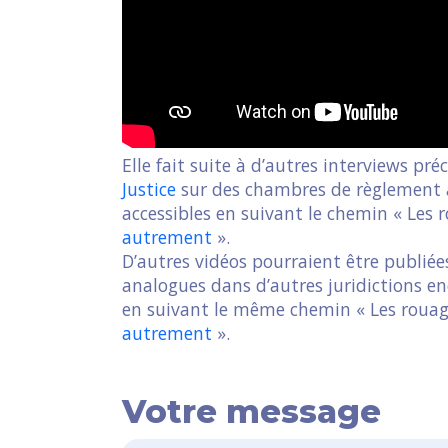
Elle fait suite à d’autres interviews p
Justice
sur des chambres de règlement a
accessibles en suivant le chemin « Les r
autrement
».
D’autres vidéos pourraient être publiée
analogues dans d’autres juridictions en
en suivant le même chemin « Les rouage
autrement
».
Votre message