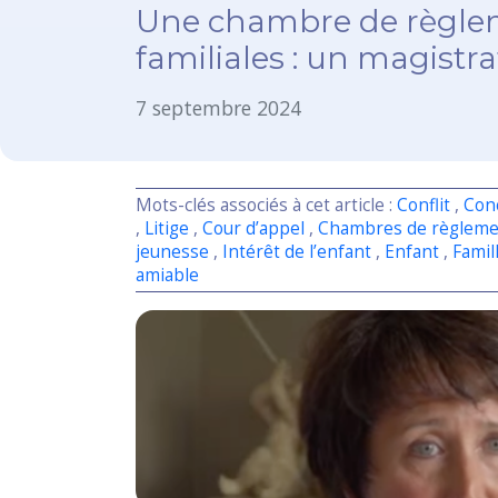
Une chambre de règleme
familiales : un magistra
7 septembre 2024
Mots-clés associés à cet article :
Conflit
,
Conc
,
Litige
,
Cour d’appel
,
Chambres de règlement 
jeunesse
,
Intérêt de l’enfant
,
Enfant
,
Famil
amiable