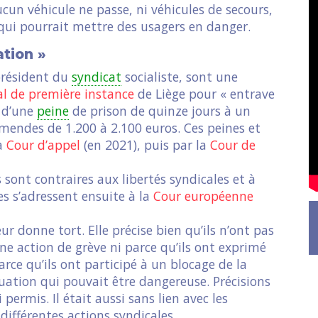
cun véhicule ne passe, ni véhicules de secours,
n qui pourrait mettre des usagers en danger.
ation »
 président du
syndicat
socialiste, sont une
l de première instance
de Liège pour « entrave
t d’une
peine
de prison de quinze jours à un
amendes de 1.200 à 2.100 euros. Ces peines et
la
Cour d’appel
(en 2021), puis par la
Cour de
 sont contraires aux libertés syndicales et à
tes s’adressent ensuite à la
Cour européenne
eur donne tort. Elle précise bien qu’ils n’ont pas
e action de grève ni parce qu’ils ont exprimé
rce qu’ils ont participé à un blocage de la
ituation qui pouvait être dangereuse. Précisions
 permis. Il était aussi sans lien avec les
différentes actions syndicales.