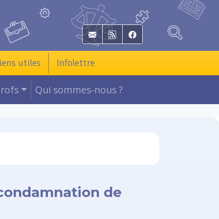
E-mail
RSS
Facebook
iens utiles
Infolettre
Profs
Qui sommes-nous ?
a condamnation de