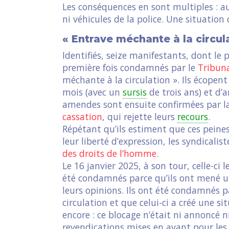
Les conséquences en sont multiples : au
ni véhicules de la police. Une situatio
« Entrave méchante à la circul
Identifiés, seize manifestants, dont le
première fois condamnés par le
Tribuna
méchante à la circulation ». Ils écopen
mois (avec un
sursis
de trois ans) et d’
amendes sont ensuite confirmées par 
cassation
, qui rejette leurs
recours
.
Répétant qu’ils estiment que ces peines
leur liberté d’expression, les syndicalis
des droits de l’homme
.
Le 16 janvier 2025, à son tour, celle-ci l
été condamnés parce qu’ils ont mené un
leurs opinions. Ils ont été condamnés pa
circulation et que celui-ci a créé une s
encore : ce blocage n’était ni annoncé ni
revendications mises en avant pour les 